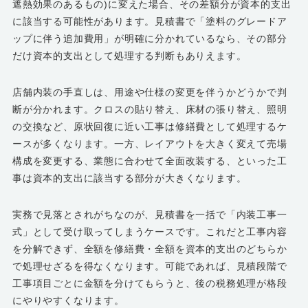
遮熱効果のあるもの)に変えた場合、その差額分が資本的支出
に該当する可能性があります。見積書で「塗料のグレードア
ップに伴う追加費用」が明確に分かれているなら、その部分
だけ資本的支出として処理する判断もありえます。
店舗内装の手直しは、用途や仕様の変更を伴うかどうかで判
断が分かれます。クロスの貼り替え、床材の張り替え、照明
の交換など、原状回復に近い工事は修繕費として処理するケ
ースが多くなります。一方、レイアウトを大きく変えて売場
構成を変更する、業態に合わせて全面改装する、といった工
事は資本的支出に該当する部分が大きくなります。
実務で見落とされがちなのが、見積書を一括で「内装工事一
式」として受け取ってしまうケースです。これだと工事内容
を分解できず、全額を修繕費・全額を資本的支出のどちらか
で処理せざるを得なくなります。可能であれば、見積段階で
工事項目ごとに金額を分けてもらうと、後の税務処理が格段
にやりやすくなります。