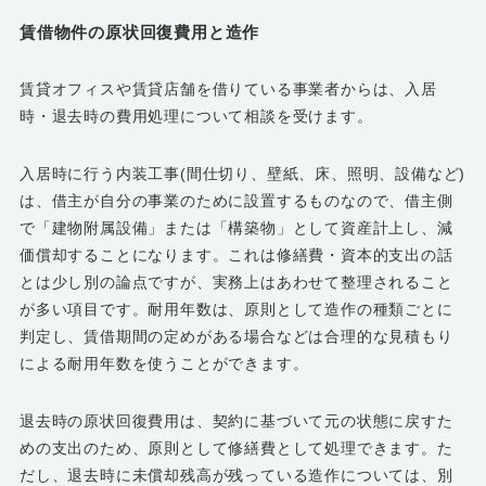
賃借物件の原状回復費用と造作
賃貸オフィスや賃貸店舗を借りている事業者からは、入居
時・退去時の費用処理について相談を受けます。
入居時に行う内装工事(間仕切り、壁紙、床、照明、設備など)
は、借主が自分の事業のために設置するものなので、借主側
で「建物附属設備」または「構築物」として資産計上し、減
価償却することになります。これは修繕費・資本的支出の話
とは少し別の論点ですが、実務上はあわせて整理されること
が多い項目です。耐用年数は、原則として造作の種類ごとに
判定し、賃借期間の定めがある場合などは合理的な見積もり
による耐用年数を使うことができます。
退去時の原状回復費用は、契約に基づいて元の状態に戻すた
めの支出のため、原則として修繕費として処理できます。た
だし、退去時に未償却残高が残っている造作については、別