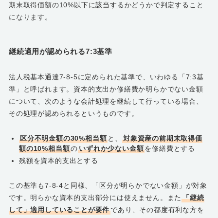
期末取得価額の10%以下に該当するかどうかで判定すること
になります。
継続適用が認められる7:3基準
法人税基本通達7-8-5に定められた基準で、いわゆる「7:3基
準」と呼ばれます。資本的支出か修繕費か明らかでない金額
について、次のような会計処理を継続して行っている場合、
その処理が認められるというものです。
区分不明金額の30%相当額
と、
対象資産の前期末取得価
額の10%相当額
の
いずれか少ない金額
を修繕費とする
残額を資本的支出とする
この基準も7-8-4と同様、「区分が明らかでない金額」が対象
です。明らかな資本的支出部分には使えません。また
「継続
して」適用していることが要件
であり、その都度有利な方を