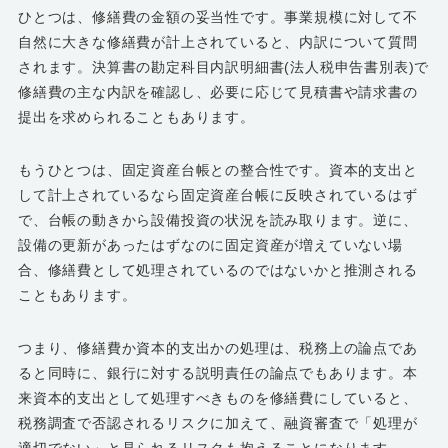
ひとつは、修繕費の金額の妥当性です。事業規模に対して不
自然に大きな修繕費が計上されていると、内訳について質問
されます。決算書の勘定科目内訳明細書(法人税申告書別表)で
修繕費の主な内訳を確認し、必要に応じて見積書や請求書の
提出を求められることもあります。
もうひとつは、固定資産台帳との整合性です。資本的支出と
して計上されているなら固定資産台帳に反映されているはず
で、台帳の動きから設備投資の状況を読み取ります。逆に、
設備の更新があったはずなのに固定資産が増えていない場
合、修繕費として処理されているのではないかと推測される
こともあります。
つまり、修繕費か資本的支出かの処理は、税務上の論点であ
ると同時に、銀行に対する説明責任の論点でもあります。本
来資本的支出として処理すべきものを修繕費にしていると、
税務調査で否認されるリスクに加えて、融資審査で「処理が
適切でない」と見られるリスクも抱えることになります。