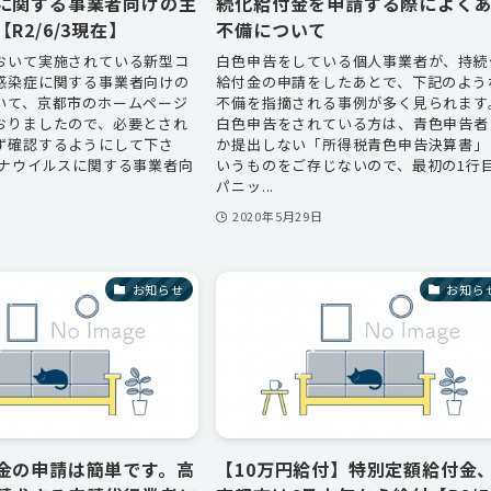
に関する事業者向けの主
続化給付金を申請する際によく
R2/6/3現在】
不備について
おいて実施されている新型コ
白色申告をしている個人事業者が、持続
感染症に関する事業者向けの
給付金の申請をしたあとで、下記のよう
いて、京都市のホームページ
不備を指摘される事例が多く見られます
おりましたので、必要とされ
白色申告をされている方は、青色申告者
ず確認するようにして下さ
か提出しない「所得税青色申告決算書」
ロナウイルスに関する事業者向
いうものをご存じないので、最初の1行
パニッ...
日
2020年5月29日
お知らせ
お知ら
金の申請は簡単です。高
【10万円給付】特別定額給付金