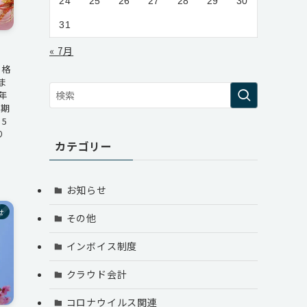
24
25
26
27
28
29
30
31
« 7月
も格
ま
年
業期
5
り
カテゴリー
お知らせ
せ
その他
インボイス制度
クラウド会計
コロナウイルス関連