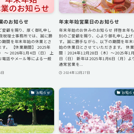
業のお知らせ
年末年始営業日のお知らせ
ご愛顧を賜り、厚く御礼申し
年末年始のお休みのお知らせ 拝啓本年
世良税理士事務所では、誠に勝
別のご愛顧を賜り、心より御礼申し上げ
の期間を年末年始の休業とさ
す。誠に勝手ながら、以下の期間を年末
す。 【休業期間】 2025年
始の休業日とさせていただきます。 休
） ～ 2026年1月4日（日） 上
間：2024年12月28日（木）～2025年1月
お電話やメール等による一般
日（日） 新年は2025年1月6日（月）よ
通常営業を...
6日
2024年12月27日
お知らせ
お知ら