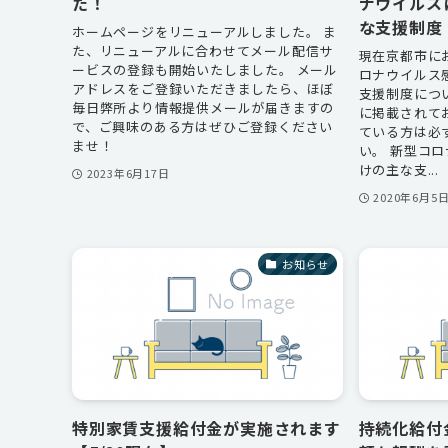
た！
ナウイルス
な支援制度【
ホームページをリニューアルしました。 ま
た、リニューアルに合わせてメール配信サ
現在京都市に
ービスの登録も開始いたしました。 メール
ロナウイルス
アドレスをご登録いただきましたら、ほぼ
支援制度につ
毎日弊所より情報提供メールが届きますの
に掲載されて
で、ご興味のある方はぜひご登録ください
ている方は必
ませ！
い。 新型コ
けの主な支...
2023年6月17日
2020年6月5
お知らせ
特別家賃支援給付金が実施されます
持続化給付