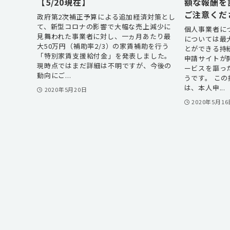
【5/20現在】
額な報酬を
ご注意くだ
政府第2次補正予算による追加経済対策とし
て、新型コロナの影響で大幅な売上減少に
個人事業者に
見舞われた事業者に対し、一ヵ月あたり最
については最
大50万円（補助率2/3）の家賃補助を行う
とができる持
「特別家賃支援給付金」を発表しました。
申請サイトが
現時点ではまだ詳細は不明ですが、今後の
ービスを謳っ
動向にご...
うです。 こ
は、本人申...
2020年5月20日
2020年5月16