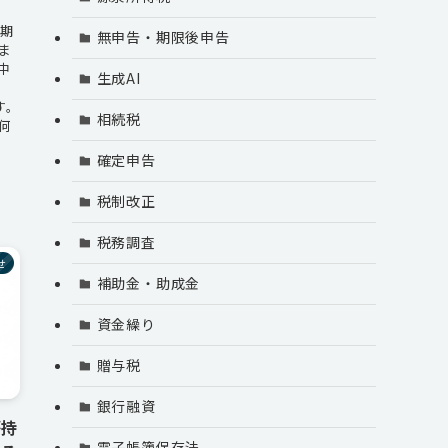
の期
無申告・期限後申告
ま
中
生成AI
す。
相続税
何
確定申告
税制改正
税務調査
せ
補助金・助成金
資金繰り
贈与税
銀行融資
が持
電子帳簿保存法