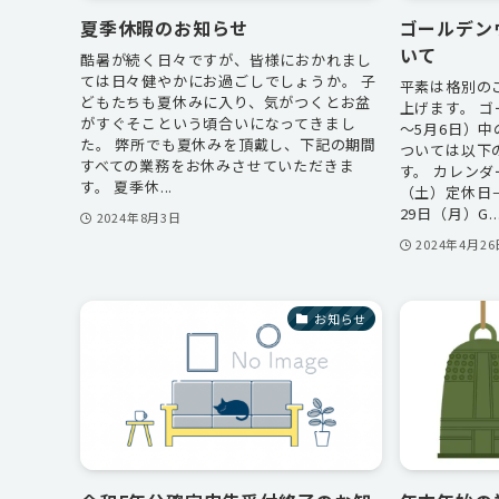
夏季休暇のお知らせ
ゴールデン
いて
酷暑が続く日々ですが、皆様におかれまし
ては日々健やかにお過ごしでしょうか。 子
平素は格別の
どもたちも夏休みに入り、気がつくとお盆
上げます。 ゴ
がすぐそこという頃合いになってきまし
～5月6日）
た。 弊所でも夏休みを頂戴し、下記の期間
ついては以下
すべての業務をお休みさせていただきま
す。 カレンダ
す。 夏季休...
（土）定休日－
29日（月）G..
2024年8月3日
2024年4月26
お知らせ