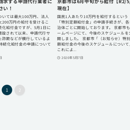
請求する申請代行業者に
京都市は6月中旬から給付【R2/5
さい！
現在】
ついては最大100万円、法人
国民1人あたり10万円を給付するという
大200万円の給付を受けるこ
「特別定額給付金」の申請手続きが、各
続化給付金ですが、5月1日に
治体ごとに開始しております。 京都市
開設されて以来、申請代行サ
ームページにて、今後のスケジュールを
た詐欺などが横行しているよ
開しました。 京都市「（お知らせ）特
の持続化給付金の申請について
額給付金の今後のスケジュールについて
これによ...
日
2020年5月7日
1
2