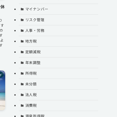
お休
マイナンバー
リスク管理
り
です
の
人事・労務
す
のよ
地方税
す
定額減税
年末調整
所得税
せ
未分類
法人税
消費税
源泉所得税