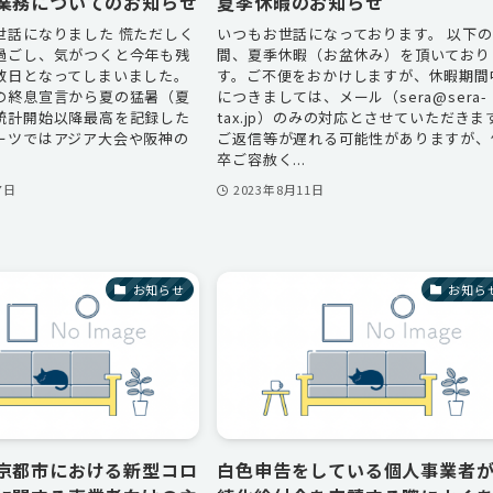
業務についてのお知らせ
夏季休暇のお知らせ
世話になりました 慌ただしく
いつもお世話になっております。 以下
過ごし、気がつくと今年も残
間、夏季休暇（お盆休み）を頂いており
数日となってしまいました。
す。ご不便をおかけしますが、休暇期間
の終息宣言から夏の猛暑（夏
につきましては、メール（sera@sera-
統計開始以降最高を記録した
tax.jp）のみの対応とさせていただきま
ーツではアジア大会や阪神の
ご返信等が遅れる可能性がありますが、
卒ご容赦く...
7日
2023年8月11日
お知らせ
お知ら
京都市における新型コロ
白色申告をしている個人事業者