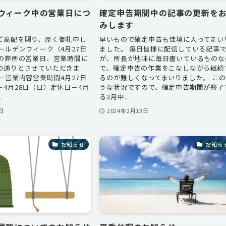
ウィーク中の営業日につ
確定申告期間中の記事の更新を
みします
ご高配を賜り、厚く御礼申し
早いもので確定申告も佳境に入ってまい
ールデンウィーク（4月27日
ました。 毎日皆様に配信している記事
中の弊所の営業日、営業時間に
が、所長が地味に毎日書いているものな
の通りとさせていただきま
で、確定申告の作業をこなしながら継続
ー営業内容営業時間4月27日
るのが難しくなってまいりました。 こ
4月28日（日）定休日－4月
うな状況ですので、確定申告期間が終了
.
る3月中...
日
2024年2月13日
お知らせ
お知ら