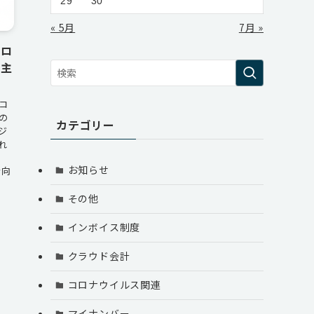
29
30
« 5月
7月 »
コロ
の主
コ
の
カテゴリー
ジ
れ
お知らせ
者向
その他
インボイス制度
クラウド会計
コロナウイルス関連
マイナンバー