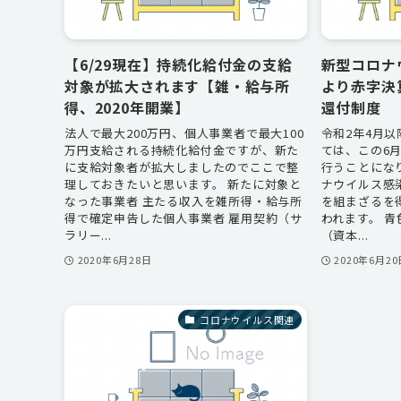
【6/29現在】持続化給付金の支給
新型コロナ
対象が拡大されます【雑・給与所
より赤字決
得、2020年開業】
還付制度
法人で最大200万円、個人事業者で最大100
令和2年4月
万円支給される持続化給付金ですが、新た
ては、この6
に支給対象者が拡大しましたのでここで整
行うことにな
理しておきたいと思います。 新たに対象と
ナウイルス感
なった事業者 主たる収入を雑所得・給与所
を組まざるを
得で確定申告した個人事業者 雇用契約（サ
われます。 
ラリー...
（資本...
2020年6月28日
2020年6月20
コロナウイルス関連