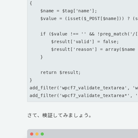
{

    $name = $tag['name'];

    $value = (isset($_POST[$name])) ? (string) $_POST[$name] : '';

    if ($value !== '' && !preg_match('/[ぁ-ん]/u', $value)) {

        $result['valid'] = false;

        $result['reason'] = array($name => '送信できません。');

    }

    return $result;

}

add_filter('wpcf7_validate_textarea', 'w
add_filter('wpcf7_validate_textarea*', 
さて、検証してみましょう。