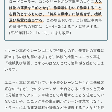
ロードローラー、コンクリートポンプ車等のように
人又
は物の運搬を目的とせず、作業場において作業すること
を目的とするものは、「特殊自動車」に該当せず、機械
及び装置に該当する
。この場合おいて、当該建設車両等
の耐用年数の判定は、1－4－2によることに留意する。
(平20年課法2－14「九」により改正)
クレーン車のクレーンは巨大で特殊なので、作業用の重機に
該当するのは納得いきますが、比較的小型のユニック車を
「機械及び装置」とするのはなんとなく違和感を感じてしま
います。
ユニック車に装着されている小型クレーンはたしかに機械装
置なのですが、そのクレーンが、土台となるトラックと完全
に分離されてクレーン単独として利用することを想定してい
ないことや、ユニック車の主目的がクレーン作業ではなく、
トラックによる建築資材や貨物などを運搬することなどを勘