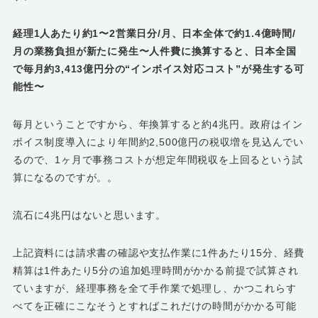
経理1人あたり約1〜2営業日分/月、日本全体で約1.4億時間/
月の業務負担が新たに発生〜人件費に換算すると、日本全国
で毎月約3,413億円分の“インボイス対応コスト”が発生する可
能性〜
毎月ということですから、年換算すると約4兆円。政府はイン
ボイス制度導入により年間約2,500億円の税収増を見込んでい
るので、1ヶ月で事務コストが想定年間税収を上回るという試
算になるのですが。。
流石に4兆円はないと思います。
上記資料には請求書の確認や支払作業に1件あたり15分、経費
精算は1件あたり5分の追加処理時間がかかる前提で試算され
ていますが、経理事務を全て手作業で処理し、かつこれらす
べてを正確にこなそうとすればこれだけの時間がかかる可能