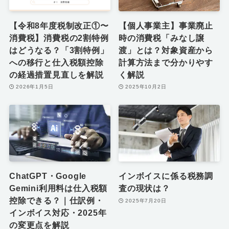
【令和8年度税制改正①〜
【個人事業主】事業廃止
消費税】消費税の2割特例
時の消費税「みなし譲
はどうなる？「3割特例」
渡」とは？対象資産から
への移行と仕入税額控除
計算方法まで分かりやす
の経過措置見直しを解説
く解説
2026年1月5日
2025年10月2日
ChatGPT・Google
インボイスに係る税務調
Gemini利用料は仕入税額
査の現状は？
控除できる？｜仕訳例・
2025年7月20日
インボイス対応・2025年
の変更点を解説