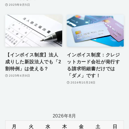
2025年9月5日
【インボイス制度】法人
インボイス制度：クレジ
成りした新設法人でも「2
ットカード会社が発行す
割特例」は使える？
る請求明細書だけでは
「ダメ」です！
2025年4月9日
2024年10月28日
2026年8月
月
火
水
木
金
土
日