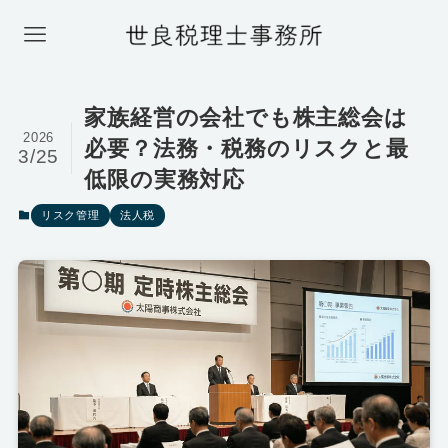
家族経営の会社でも株主総会は
2026
必要？法務・税務のリスクと最
3/25
低限の実務対応
リスク管理
法人税