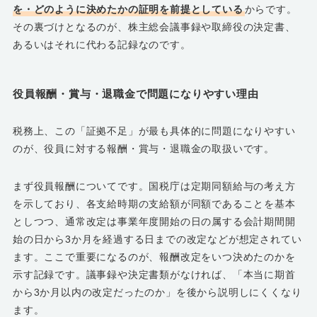
を・どのように決めたかの証明を前提としている
からです。
その裏づけとなるのが、株主総会議事録や取締役の決定書、
あるいはそれに代わる記録なのです。
役員報酬・賞与・退職金で問題になりやすい理由
税務上、この「証拠不足」が最も具体的に問題になりやすい
のが、役員に対する報酬・賞与・退職金の取扱いです。
まず役員報酬についてです。国税庁は定期同額給与の考え方
を示しており、各支給時期の支給額が同額であることを基本
としつつ、通常改定は事業年度開始の日の属する会計期間開
始の日から3か月を経過する日までの改定などが想定されてい
ます。ここで重要になるのが、報酬改定をいつ決めたのかを
示す記録です。議事録や決定書類がなければ、「本当に期首
から3か月以内の改定だったのか」を後から説明しにくくなり
ます。