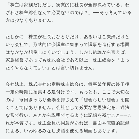
「株主は家族だけだし、実質的に社長が全部決めている。わ
ざわざ株主総会なんて必要ないのでは？」──そう考えている
方は少なくありません。
たしかに、株主が社長おひとりだけ、あるいはご夫婦だけと
いう会社で、形式的に会議室に集まって議事を進行する場面
はなかなか想像しにくいでしょう。しかし結論から言えば、
家族経営であっても株式会社である以上、株主総会を「まっ
たくやらなくてよい」とは言い切れません。
会社法上、株式会社の定時株主総会は、毎事業年度の終了後
一定の時期に招集する建付けです。もっとも、ここで大切な
のは、毎回きっちり会場を押さえて「総会らしい総会」を開
くことではありません。会社として必要な意思決定を、適法
な形で行い、あとから説明できるように記録を残すこと──こ
れが本質です。株主全員の同意があれば、書面や電磁的記録
による、いわゆるみなし決議を使える場面もあります。