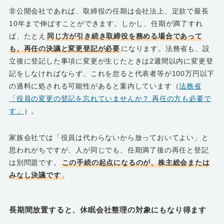
非公開会社であれば、取締役の任期は会社法上、定款で最長
10年まで伸ばすことができます。しかし、任期が満了すれ
ば、たとえ
同じ方が引き続き取締役を務める場合であって
も、再任の決議と変更登記が必要
になります。法務省も、設
立後に登記した事項に変更が生じたときは2週間以内に変更登
記をしなければならず、これを怠ると代表者等が100万円以下
の過料に処される可能性があると案内しています（
法務省
「役員の変更の登記を忘れていませんか？ 再任の方も必要で
す」
）。
家族会社では「役員は代わらないから放っておいてよい」と
思われがちですが、人が同じでも、任期満了後の再任と登記
は別問題です。
この手続の起点になるのが、株主総会または
みなし決議です
。
長期間放置すると、休眠会社整理の対象にもなり得ます