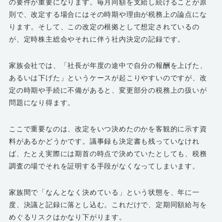
の要件が重要になります。毎月同額を支給し続けることが原
則で、改定する場合にはその時期や理由が税務上の論点にな
ります。そして、この改定の根拠として想定されているの
が、定時株主総会やそれに伴う社内決定の記録です。
家族会社では、「社長が年度の途中で自分の報酬を上げた、
あるいは下げた」というケースが起こりやすいのですが、改
定の時期や手続に不備があると、変更部分の税務上の扱いが
問題になり得ます。
ここで重要なのは、改定をいつ決めたのかを客観的に示す資
料があるかどうかです。議事録も決定書も残っていなけれ
ば、たとえ実際には期首の時点で決めていたとしても、税務
調査の場でそれを証明する手段がなくなってしまいます。
家族間で「なんとなく決めている」という状態を、年に一
度、決議と記録に落とし込む。これだけで、定期同額給与を
めぐるリスクはかなり下がります。