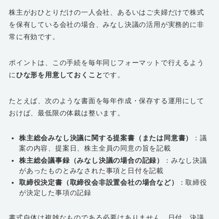
株主がおひとりだけの一人会社、あるいはご夫婦だけで株式
を保有している会社の場合、みなし決議の活用が実務的に非
常に有効です。
ポイントは、この手続を毎年同じフォーマットで行えるよう
に
ひな形を用意しておくこと
です。
たとえば、次のような書面を毎年作成・保存する運用にして
おけば、最低限の体裁は整います。
株主総会みなし決議に関する提案書（または同意書）
：議
案の内容、提案日、株主全員の同意の旨を記載
株主総会議事録（みなし決議の場合の記録）
：みなし決議
があったものとみなされた事項と日付を記載
取締役決定書（取締役会非設置会社の場合など）
：取締役
が決定した事項の記録
書式自体は複雑なものである必要はありません。日付、決議