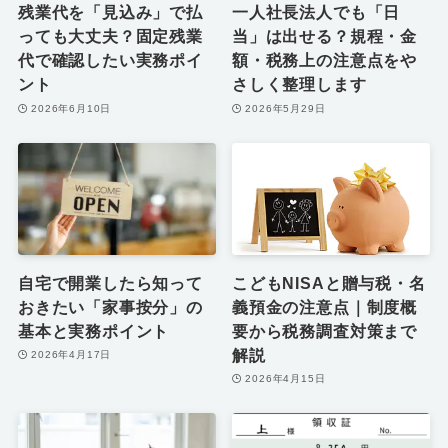
残業代を「見込み」で払
一人社長法人でも「日
っても大丈夫？固定残業
当」は出せる？規程・金
代で確認したい実務ポイ
額・税務上の注意点をや
ント
さしく整理します
2026年6月10日
2026年5月29日
自宅で開業したら知って
こどもNISAと贈与税・名
おきたい「家事按分」の
義預金の注意点｜制度概
基本と実務ポイント
要から税務調査対策まで
解説
2026年4月17日
2026年4月15日