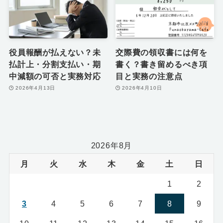
役員報酬が払えない？未
交際費の領収書には何を
払計上・分割支払い・期
書く？書き留めるべき項
中減額の可否と実務対応
目と実務の注意点
2026年4月13日
2026年4月10日
2026年8月
月
火
水
木
金
土
日
1
2
3
4
5
6
7
8
9