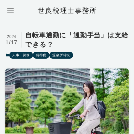
自転車通勤に「通勤手当」は支給
2024
1/17
できる？
人事・労務
所得税
源泉所得税