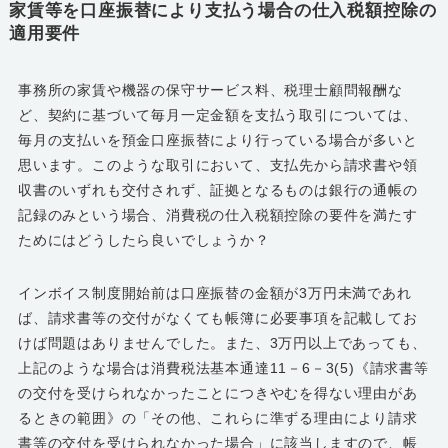
家賃等を口座振替により支払う場合の仕入税額控除の
適用要件
事務所の家賃や機器の保守サービス料、税理士顧問報酬な
ど、契約に基づいて毎月一定金額を支払う取引については、
毎月の支払いを預金口座振替により行っている場合が多いと
思います。このような取引において、支払先から請求書や領
収書のいずれも交付されず、証拠となるものは銀行の通帳の
記録のみという場合、消費税の仕入税額控除の要件を満たす
ためにはどうしたら良いでしょうか？
インボイス制度開始前は口座振替の金額が3万円未満であれ
ば、請求書等の交付がなくても帳簿に必要事項を記載してお
けば問題はありませんでした。また、3万円以上であっても、
上記のような場合は消費税法基本通達11－6－3(5)《請求書等
の交付を受けられなかったことにつきやむを得ない理由があ
るときの範囲》の「その他、これらに準ずる理由により請求
書等の交付を受けられなかった場合」に該当しますので、帳