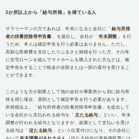
2か所以上から「給与所得」を得ている人
サラリーマンの方であれば、年末になると会社に「
給与所得
者の扶養控除等申告書
」を提出し、会社が「
年末調整
」を行
うため、本人は確定申告を行う必要はありません。ただし、
高額な医療費を支出したりふるさと納税を行った方、その年
に住宅ローンを組んでマイホームを購入された方などは、確
定申告をすることで税金の全部または一部の還付を受けるこ
とができます。
このような方が副業として他の会社や事業所から別に給与所
得を得た場合、原則として確定申告を行う必要があります。
所得税法上、「給与所得者の扶養控除等申告書」を提出して
いる会社から支払われる給与を「
主たる給与
」といい、年末
調整が行われる給与となりますが、副業として支払いを受け
る給与は「
従たる給与
」という位置付けになり、その会社に
おいて
年末調整がされません
（従たる給与の源泉徴収票には