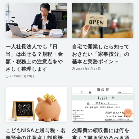
一人社長法人でも「日
自宅で開業したら知って
当」は出せる？規程・金
おきたい「家事按分」の
額・税務上の注意点をや
基本と実務ポイント
さしく整理します
2026年4月17日
2026年5月29日
こどもNISAと贈与税・名
交際費の領収書には何を
義預金の注意点｜制度概
書く？書き留めるべき項