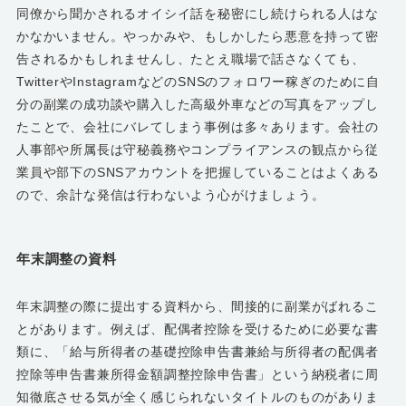
同僚から聞かされるオイシイ話を秘密にし続けられる人はな
かなかいません。やっかみや、もしかしたら悪意を持って密
告されるかもしれませんし、たとえ職場で話さなくても、
TwitterやInstagramなどのSNSのフォロワー稼ぎのために自
分の副業の成功談や購入した高級外車などの写真をアップし
たことで、会社にバレてしまう事例は多々あります。会社の
人事部や所属長は守秘義務やコンプライアンスの観点から従
業員や部下のSNSアカウントを把握していることはよくある
ので、余計な発信は行わないよう心がけましょう。
年末調整の資料
年末調整の際に提出する資料から、間接的に副業がばれるこ
とがあります。例えば、配偶者控除を受けるために必要な書
類に、「給与所得者の基礎控除申告書兼給与所得者の配偶者
控除等申告書兼所得金額調整控除申告書」という納税者に周
知徹底させる気が全く感じられないタイトルのものがありま