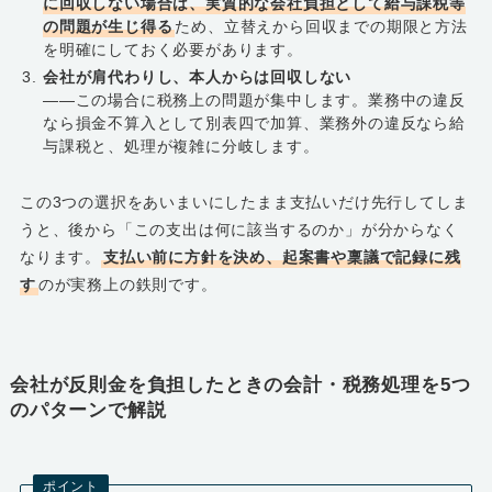
に回収しない場合は、実質的な会社負担として給与課税等
の問題が生じ得る
ため、立替えから回収までの期限と方法
を明確にしておく必要があります。
会社が肩代わりし、本人からは回収しない
――この場合に税務上の問題が集中します。業務中の違反
なら損金不算入として別表四で加算、業務外の違反なら給
与課税と、処理が複雑に分岐します。
この3つの選択をあいまいにしたまま支払いだけ先行してしま
うと、後から「この支出は何に該当するのか」が分からなく
なります。
支払い前に方針を決め、起案書や稟議で記録に残
す
のが実務上の鉄則です。
会社が反則金を負担したときの会計・税務処理を5つ
のパターンで解説
ポイント