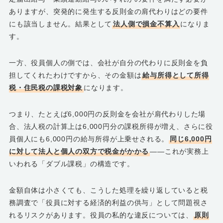
ありますが、突発的に発生する反則金の肩代わりはどの要件
にも該当しません。結果として
法人側で損金不算入
になりま
す。
一方、役員個人の側では、会社が自分の代わりに反則金を負
担してくれたわけですから、その金額は
給与所得として所得
税・住民税の課税対象
になります。
つまり、たとえば6,000円の反則金を会社が肩代わりした場
合、法人税の計算上は6,000円分の課税所得が増え、さらに役
員個人にも6,000円の給与所得が上乗せされる。
同じ6,000円
に対して法人と個人の双方で税金がかかる
――これが実務上
いわれる「ダブル課税」の構造です。
金額自体は小さくても、こうした処理を繰り返していると税
務調査で「役員に対する経済的利益の供与」として問題視さ
れるリスクがあります。役員の私的な違反については、
原則