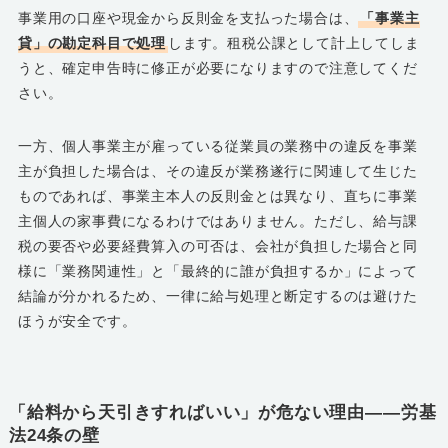
事業用の口座や現金から反則金を支払った場合は、
「事業主
貸」の勘定科目で処理
します。租税公課として計上してしま
うと、確定申告時に修正が必要になりますので注意してくだ
さい。
一方、個人事業主が雇っている従業員の業務中の違反を事業
主が負担した場合は、その違反が業務遂行に関連して生じた
ものであれば、事業主本人の反則金とは異なり、直ちに事業
主個人の家事費になるわけではありません。ただし、給与課
税の要否や必要経費算入の可否は、会社が負担した場合と同
様に「業務関連性」と「最終的に誰が負担するか」によって
結論が分かれるため、一律に給与処理と断定するのは避けた
ほうが安全です。
「給料から天引きすればいい」が危ない理由――労基
法24条の壁