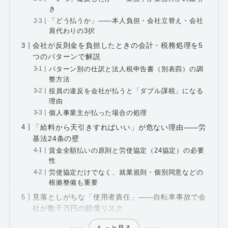
き
「どう払うか」――本人負担・会社立替え・会社
肩代わりの3択
会社が反則金を負担したときの会計・税務処理を5
つのパターンで解説
パターン別の仕訳と法人税申告書（別表四）の調
整方法
役員の違反を会社が払うと「ダブル課税」になる
理由
個人事業主が払った場合の処理
「給料から天引きすればいい」が危ない理由――労
基法24条の壁
賃金全額払いの原則と労使協定（24協定）の必要
性
労使協定だけでなく、就業規則・個別同意などの
根拠整備も重要
見落としがちな「使用者責任」――自転車事故で会
社が数千万円の賠償リスク
もっと見る