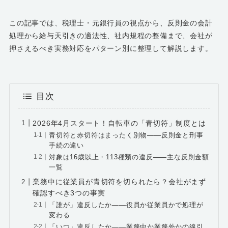
この記事では、税理士・元銀行員の視点から、反則金の会計
処理から給与天引きの適法性、社内規程の整備まで、会社が
押さえるべき実務対応をパターン別に整理して解説します。
目次
2026年4月スタート！自転車の「青切符」制度とは
青切符と赤切符はまったく別物――反則金と刑事
手続の違い
対象は16歳以上・113種類の違反――主な反則金額
一覧
業務中に従業員が青切符を切られたら？会社がまず
確認すべき3つの事実
「誰が」違反したか――役員か従業員かで処理が
変わる
「いつ」違反したか――業務中か業務外かの線引