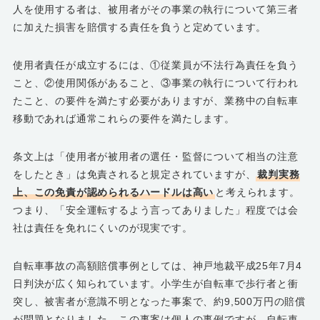
人を使用する者は、被用者がその事業の執行について第三者
に加えた損害を賠償する責任を負うと定めています。
使用者責任が成立するには、①従業員が不法行為責任を負う
こと、②使用関係があること、③事業の執行について行われ
たこと、の要件を満たす必要がありますが、業務中の自転車
移動であれば通常これらの要件を満たします。
条文上は「使用者が被用者の選任・監督について相当の注意
をしたとき」は免責されると規定されていますが、
裁判実務
上、この免責が認められるハードルは高い
と考えられます。
つまり、「安全運転するよう言ってありました」程度では会
社は責任を免れにくいのが現実です。
自転車事故の高額賠償事例としては、神戸地裁平成25年7月4
日判決が広く知られています。小学生が自転車で歩行者と衝
突し、被害者が意識不明となった事案で、約9,500万円の賠償
が問題となりました。この事案は個人の事例ですが、自転車