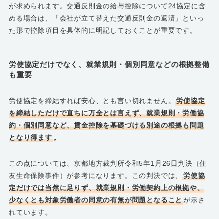
が求められます。交通反則金の給与控除について24協定に含
める場合は、「会社が立て替えた交通反則金の返済」といっ
た形で控除項目を具体的に明記しておくことが重要です。
労使協定だけでなく、就業規則・個別同意などの根拠整備
も重要
労使協定を締結すれば安心、とも言い切れません。
労使協定
を締結しただけで直ちに万全とは言えず、就業規則・労働協
約・個別同意など、賃金控除を基礎づける別途の根拠も問題
となり得ます
。
この点については、京都地方裁判所令和5年1月26日判決（住
友生命保険事件）が参考になります。この判決では、
労使協
定だけでは当然に足りず、就業規則・労働契約上の根拠や、
少なくとも対象労働者の同意の有無が問題となること
が示さ
れています。