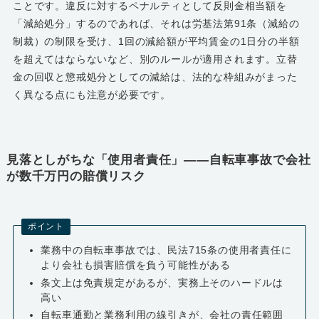
ことです。違反に対するペナルティとして反則金相当額を
「減給処分」するのであれば、それは労基法第91条（減給の
制裁）の制限を受け、1回の減給額が平均賃金の1日分の半額
を超えてはならないなど、別のルールが適用されます。立替
金の回収と懲戒処分としての減給は、法的な枠組みがまった
く異なる点にも注意が必要です。
見落としがちな「使用者責任」――自転車事故で会社
が数千万円の賠償リスク
ポイント
業務中の自転車事故では、民法715条の使用者責任に
より会社も損害賠償を負う可能性がある
条文上は免責規定があるが、実務上そのハードルは
高い
自転車通勤と業務利用の線引きが、会社の責任範囲