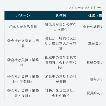
スクロールできます
パターン
具体例
仕訳（借方
従業員が自分の財布
①本人が自己負担
会社の経理処
から納付
会社が一時的に支払
②会社が立替え→回
い、後日本人から精
立替金／現
収
算
配達中の信号無視で
③会社が負担（業務
青切符、会社が肩代
租税公課／
中）
わり
④会社が負担（業務
通勤中の違反を会社
給与／現
外・従業員）
が負担
⑤会社が負担（業務
社長が休日に違反、
役員給与／
外・役員）
会社が負担