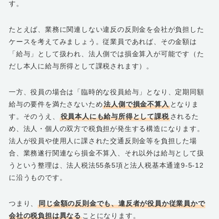
す。
たとえば、業務に関連しない違反の反則金を会社が負担した
ケースを考えてみましょう。従業員であれば、その金額は
「給与」として扱われ、法人側では損金算入が可能です（た
だし本人に給与所得として課税されます）。
一方、役員の場合は「臨時的な役員給与」となり、定期同額
給与の要件を満たさないため
法人側で損金不算入
となりま
す。そのうえ、
役員本人にも給与所得として課税
されるた
め、法人・個人の双方で税負担が発生する構造になります。
法人が役員や使用人に課された交通反則金等を負担した場
合、業務遂行関連なら損金不算入、それ以外は給与として扱
うという整理は、法人税法55条5項と法人税基本通達9-5-12
に沿うものです。
つまり、
同じ金額の反則金でも、違反者が役員か従業員かで
会社の税負担は異なる
ことになります。