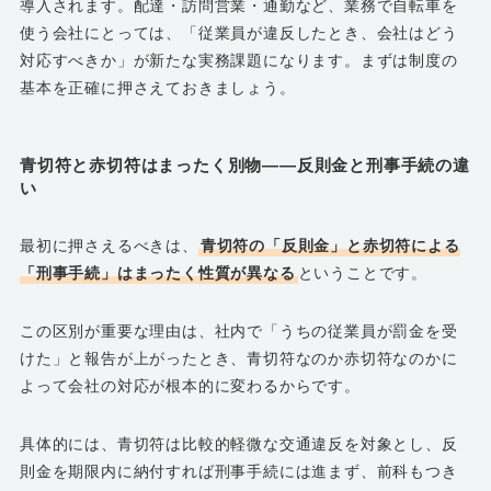
導入されます。配達・訪問営業・通勤など、業務で自転車を
使う会社にとっては、「従業員が違反したとき、会社はどう
対応すべきか」が新たな実務課題になります。まずは制度の
基本を正確に押さえておきましょう。
青切符と赤切符はまったく別物――反則金と刑事手続の違
い
最初に押さえるべきは、
青切符の「反則金」と赤切符による
「刑事手続」はまったく性質が異なる
ということです。
この区別が重要な理由は、社内で「うちの従業員が罰金を受
けた」と報告が上がったとき、青切符なのか赤切符なのかに
よって会社の対応が根本的に変わるからです。
具体的には、青切符は比較的軽微な交通違反を対象とし、反
則金を期限内に納付すれば刑事手続には進まず、前科もつき