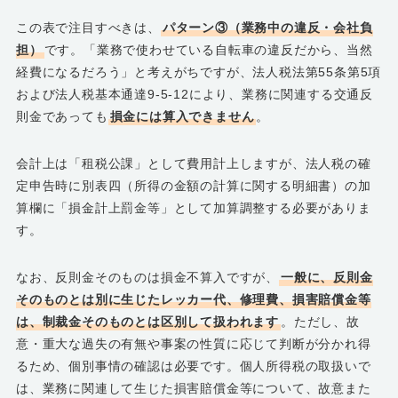
この表で注目すべきは、
パターン③（業務中の違反・会社負
担）
です。「業務で使わせている自転車の違反だから、当然
経費になるだろう」と考えがちですが、法人税法第55条第5項
および法人税基本通達9-5-12により、業務に関連する交通反
則金であっても
損金には算入できません
。
会計上は「租税公課」として費用計上しますが、法人税の確
定申告時に別表四（所得の金額の計算に関する明細書）の加
算欄に「損金計上罰金等」として加算調整する必要がありま
す。
なお、反則金そのものは損金不算入ですが、
一般に、反則金
そのものとは別に生じたレッカー代、修理費、損害賠償金等
は、制裁金そのものとは区別して扱われます
。ただし、故
意・重大な過失の有無や事案の性質に応じて判断が分かれ得
るため、個別事情の確認は必要です。個人所得税の取扱いで
は、業務に関連して生じた損害賠償金等について、故意また