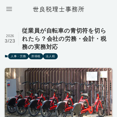
従業員が自転車の青切符を切ら
2026
れたら？会社の労務・会計・税
3/23
務の実務対応
人事・労務
所得税
法人税