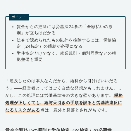
ポイント
賃金からの控除には労基法24条の「全額払いの原
則」が立ちはだかる
法令で認められたもの以外を控除するには、労使協
定（24協定）の締結が必要になる
労使協定だけでなく、就業規則・個別同意などの根
拠整備も重要
「違反したのは本人なんだから、給料から引けばいいだろ
う」――経営者としてはごく自然な発想かもしれません。し
かし、この処理には労働基準法の大きな壁があります。
税務
処理が正しくても、給与天引きの手順を誤ると労基法違反に
なるリスクがある
点は、意外と見落とされがちです。
賃金全額払いの原則と労使協定（24協定）の必要性