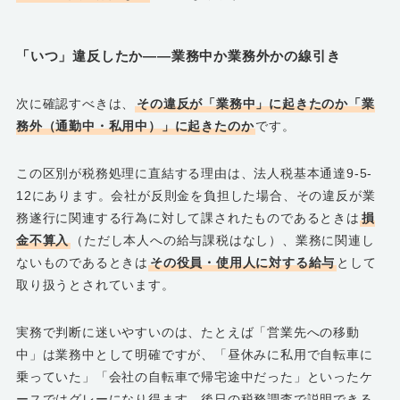
「いつ」違反したか――業務中か業務外かの線引き
次に確認すべきは、
その違反が「業務中」に起きたのか「業
務外（通勤中・私用中）」に起きたのか
です。
この区別が税務処理に直結する理由は、法人税基本通達9-5-
12にあります。会社が反則金を負担した場合、その違反が業
務遂行に関連する行為に対して課されたものであるときは
損
金不算入
（ただし本人への給与課税はなし）、業務に関連し
ないものであるときは
その役員・使用人に対する給与
として
取り扱うとされています。
実務で判断に迷いやすいのは、たとえば「営業先への移動
中」は業務中として明確ですが、「昼休みに私用で自転車に
乗っていた」「会社の自転車で帰宅途中だった」といったケ
ースではグレーになり得ます。後日の税務調査で説明できる