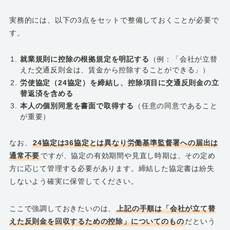
実務的には、以下の3点をセットで整備しておくことが必要で
す。
就業規則に控除の根拠規定を明記する
（例：「会社が立替
えた交通反則金は、賃金から控除することができる」）
労使協定（24協定）を締結し、控除項目に交通反則金の立
替返済を含める
本人の個別同意を書面で取得する
（任意の同意であること
が重要）
なお、
24協定は36協定とは異なり労働基準監督署への届出は
通常不要
ですが、協定の有効期間や見直し時期は、その定め
方に応じて管理する必要があります。締結した協定書は紛失
しないよう確実に保管してください。
ここで強調しておきたいのは、
上記の手順は「会社が立て替
えた反則金を回収するための控除」についてのもの
だという