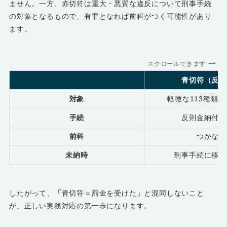
ません。一方、赤切符は重大・悪質な違反について刑事手続
の対象となるもので、有罪となれば前科がつく可能性があり
ます。
スクロールできます
青切符（反則
対象
軽微な113種類
手続
反則金納付で
前科
つかない
未納時
刑事手続に移行
したがって、
「
青切符＝罰金を受けた」と混同しないこと
が、正しい実務対応の第一歩になります。