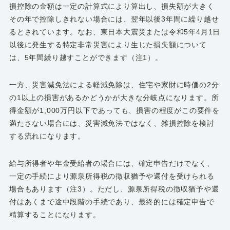
損控除の金額は一定の計算式により算出し、損失額が大きく
その年で控除しきれない場合には、翌年以後3年間に繰り越せ
るとされています。なお、東日本大震災または令和5年4月1日
以後に発生する特定非常災害により生じた損失額について
は、5年間繰り越すことができます（注1）。
一方、災害減免法による軽減免除は、住宅や家財に時価の2分
の1以上の損害があるかどうかが大きな分岐点になります。所
得金額が1,000万円以下であっても、損害の程度がこの要件を
満たさない場合には、災害減免法ではなく、雑損控除を検討
する流れになります。
給与所得者や年金受給者の場合には、確定申告だけでなく、
一定の手続により源泉所得税の徴収猶予や還付を受けられる
場合もあります（注3）。ただし、源泉所得税の徴収猶予や還
付はあくまで途中段階の手続であり、最終的には確定申告で
精算することになります。