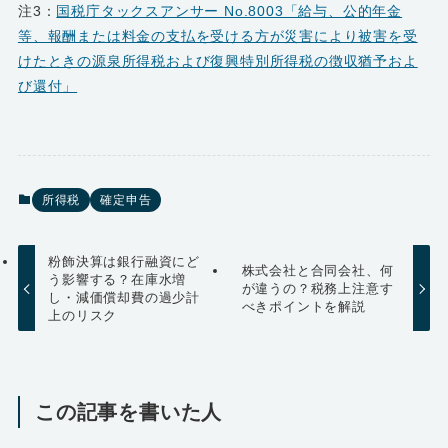
注3：
国税庁タックスアンサー No.8003「給与、公的年金
等、報酬または料金の支払を受ける方が災害により被害を受
けたときの源泉所得税および復興特別所得税の徴収猶予およ
び還付」
所得税
確定申告
粉飾決算は銀行融資にど
株式会社と合同会社、何
う影響する？在庫水増
が違うの？税務上注意す
し・減価償却費の過少計
べきポイントを解説
上のリスク
この記事を書いた人