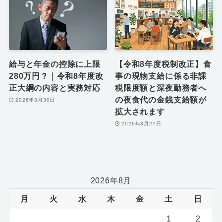
給与と年金の控除に上限
【令和8年度税制改正】食
280万円？｜令和8年度改
事の現物支給に係る非課
正大綱の内容と実務対応
税限度額と深夜勤務者へ
の夜食代の金銭支給額が
2026年3月30日
拡大されます
2026年3月27日
2026年8月
月
火
水
木
金
土
日
1
2